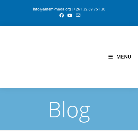
info@aufem-mada.org
| +261 32 69 751 30
MENU
Blog