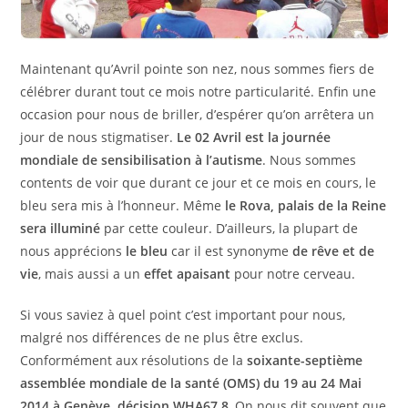
Maintenant qu’Avril pointe son nez, nous sommes fiers de
célébrer durant tout ce mois notre particularité. Enfin une
occasion pour nous de briller, d’espérer qu’on arrêtera un
jour de nous stigmatiser.
Le 02 Avril est la journée
mondiale de sensibilisation à l’autisme
. Nous sommes
contents de voir que durant ce jour et ce mois en cours, le
bleu sera mis à l’honneur. Même
le Rova, palais de la Reine
sera illuminé
par cette couleur. D’ailleurs, la plupart de
nous apprécions
le bleu
car il est synonyme
de rêve et de
vie
, mais aussi a un
effet apaisant
pour notre cerveau.
Si vous saviez à quel point c’est important pour nous,
malgré nos différences de ne plus être exclus.
Conformément aux résolutions de la
soixante-septième
assemblée mondiale de la santé (OMS) du 19 au 24 Mai
2014 à Genève, décision WHA67.8
, On nous dit souvent que